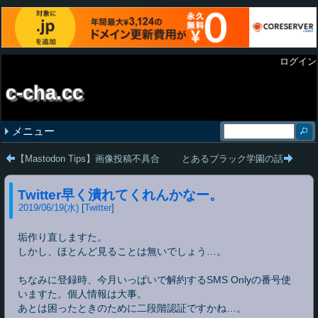
ログイン
c-cha.cc
メニュー
最近の記事
タグ
【Mastodon Tips】画像投稿不具合
とあるブラック学園の話
将来を担う未成年者と現代社会のコミュニケー
2021今年のベストバイ
Mastodon (1)
今年の弁当を振り返る（？）
index (1)
アドカレ専用ページと化している気が…
friends.nico (1)
おれの今求めているもの
Twitter (1)
best-friends.chat (1)
ADVENTAR (3)
CentOS (1)
handon.club (2)
Twitter早く潰れてくれんかなー。
ション
2019
/
06
/
19
(水)
Twitter
垢作り直しますた。
しかし、ほとんど見ることは無いでしょう…。
ちなみに登録時、今月いっぱいで解約するSMS Onlyの番号使
いますた。個人情報は大事。
あとは困ったときのために二段階認証ですかね…。