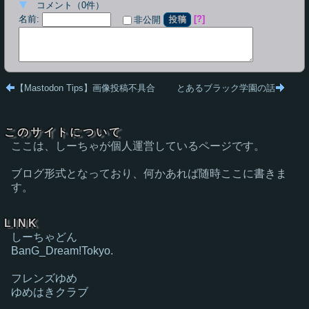
コメント
（
0
件）
名前
:
?
非公開
投稿
【Mastodon Tips】画像投稿不具合
とあるブラック学園の話
このサイトについて
ここは、しーちゃが個人運営しているページです。
ブログ形式となっており、何かあれば随時ここに書きま
す。
LINK
しーちゃどん
BanG_Dream!Tokyo.
フレンズゆめ
ゆめはきクラブ