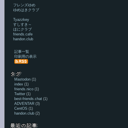
フレンズゆめ
ゆめはきクラブ
Tyazzkey
すしすき～
ほにクラブ
friends.cafe
handon.club
記事一覧
印刷用の表示
タグ
Mastodon
(
1
)
index
(
1
)
friends.nico
(
1
)
Twitter
(
1
)
best-friends.chat
(
1
)
ADVENTAR
(
3
)
CentOS
(
1
)
handon.club
(
2
)
最近の記事