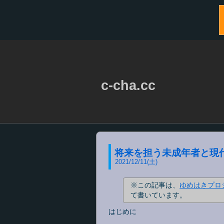
c-cha.cc
将来を担う未成年者と現
2021
/
12
/
11
(土)
※この記事は、
ゆめはきプロジェク
て書いています。
はじめに