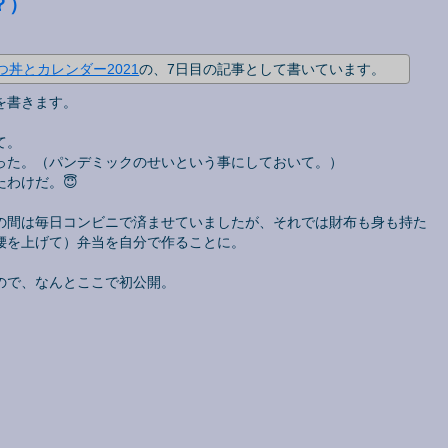
？）
つ丼とカレンダー2021
の、7日目の記事として書いています。
を書きます。
て。
った。（パンデミックのせいという事にしておいて。）
わけだ。😇
の間は毎日コンビニで済ませていましたが、それでは財布も身も持た
腰を上げて）弁当を自分で作ることに。
ので、なんとここで初公開。