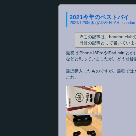
2021今年のベストバイ
2021
/
12
/
08
(水)
ADVENTAR
handon.
※この記事は、handon.club
日目の記事として書いていま
最初はiPhone13ProやiPad mi
などと思っていましたが、どうせ皆
最近購入したものですが、最強では
これ。