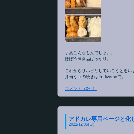
まあこんなもんでしょ。。
ほぼ冷凍食品ばっかり。
これからリハビリしていこうと思い
弁当うｐの続きはFediverseで。
コメント
（
0
件）
アドカレ専用ページと化
2021
/
12
/
05
(日)