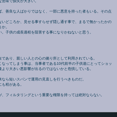
な意味で損失が大きい。
ば、善良な人ばかりではなく、一部に悪意を持った者もいる。その点
ないどころか、見せる事すらせず隠し通す事で、まるで無かったかの
うか。
い。子供の成長過程を阻害する事になりかねないと思う。
在であり、親しい人との心の拠り所として利用されている。
くなってしまう事は、当事者である10代前半の子供達にとってショッ
後より大きい悪影響が出るのではないかと危惧している。
来なら短いスパンで運用の見直しを行うべきものだ。
にも程がある。
が、フィルタリングという重要な権限を持っては絶対ならない。