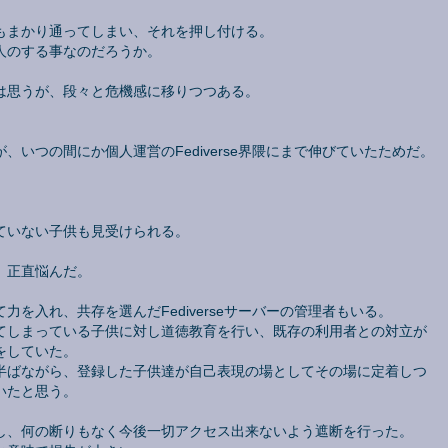
もまかり通ってしまい、それを押し付ける。
人のする事なのだろうか。
は思うが、段々と危機感に移りつつある。
いつの間にか個人運営のFediverse界隈にまで伸びていたためだ。
。
ていない子供も見受けられる。
。
、正直悩んだ。
を入れ、共存を選んだFediverseサーバーの管理者もいる。
てしまっている子供に対し道徳教育を行い、既存の利用者との対立が
をしていた。
半ばながら、登録した子供達が自己表現の場としてその場に定着しつ
いたと思う。
え拒絶し、何の断りもなく今後一切アクセス出来ないよう遮断を行った。