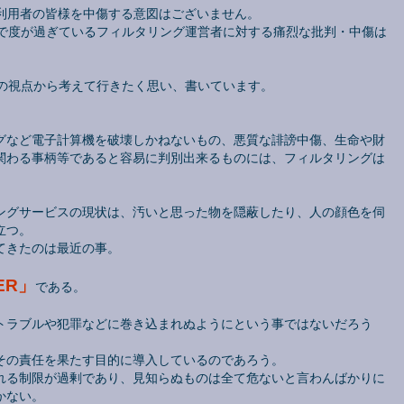
や利用者の皆様を中傷する意図はございません。
で度が過ぎているフィルタリング運営者に対する痛烈な批判・中傷は
徒の視点から考えて行きたく思い、書いています。
グなど電子計算機を破壊しかねないもの、悪質な誹謗中傷、生命や財
関わる事柄等であると容易に判別出来るものには、フィルタリングは
ングサービスの現状は、汚いと思った物を隠蔽したり、人の顔色を伺
立つ。
てきたのは最近の事。
TER」
である。
トラブルや犯罪などに巻き込まれぬようにという事ではないだろう
その責任を果たす目的に導入しているのであろう。
れる制限が過剰であり、見知らぬものは全て危ないと言わんばかりに
かない。