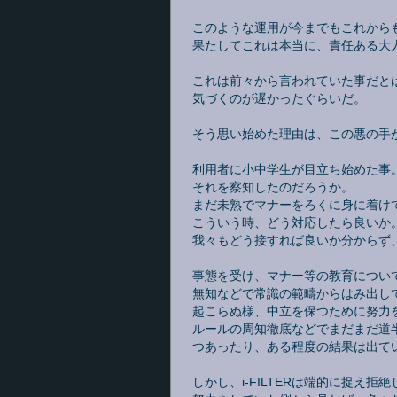
このような運用が今までもこれから
果たしてこれは本当に、責任ある大
これは前々から言われていた事だと
気づくのが遅かったぐらいだ。
そう思い始めた理由は、この悪の手が、
利用者に小中学生が目立ち始めた事
それを察知したのだろうか。
まだ未熟でマナーをろくに身に着け
こういう時、どう対応したら良いか
我々もどう接すれば良いか分からず
事態を受け、マナー等の教育について力
無知などで常識の範疇からはみ出し
起こらぬ様、中立を保つために努力
ルールの周知徹底などでまだまだ道
つあったり、ある程度の結果は出て
しかし、i-FILTERは端的に捉