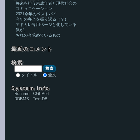
将来を担う未成年者と現代社会の
コミュニケーション
2021今年のベストバイ
今年の弁当を振り返る（？）
アドカレ専用ページと化している
気が…
おれの今求めているもの
最近のコメント
検索
検索
タイトル
全文
System info
Runtime : CGI-Perl
RDBMS : Text-DB