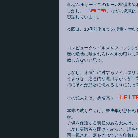
各種Webサービスのサーバ管理者
しかし、
「i-FILTER」
などの恣意的
容認しています。
今回は、10代前半までの児童・生
コンピュータウイルスやフィッシン
産の危険に晒されるレベルの犯罪に
致し方ないと思う。
しかし、未成年に対するフィルタリ
うような、恣意的な運用ばかりが目
特にそれが顕著に現れるようになっ
「i-FIL
その犯人とは、悪名高き
本来の成り立ちは、未成年が思わぬ
か。
子供を保護する責任のある大人は、
しかし実際蓋を開けてみると、課さ
同一視され、蓋をされている印象し