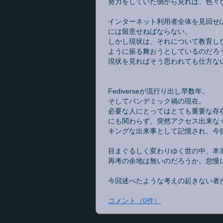
努力をしていた側から見れば、色々
インターネット利用者全体を見回せ
には留意せねばならない。
しかし現状は、それについて教育し
ように振る舞おうとしているのだろ
現状を見ればそう思われても仕方な
Fediverseが流行り出し早数年。
そしてパンデミック禍の現在。
必要な人にとってはとても重要な存
にも関わらず、突然アクセス出来な
キングな出来事として記憶され、今
目まぐるしく変わりゆく世の中、本
再考の余地は無いのだろうか。怠慢
今回述べたような考えの起きない者
コメント
（
0
件）