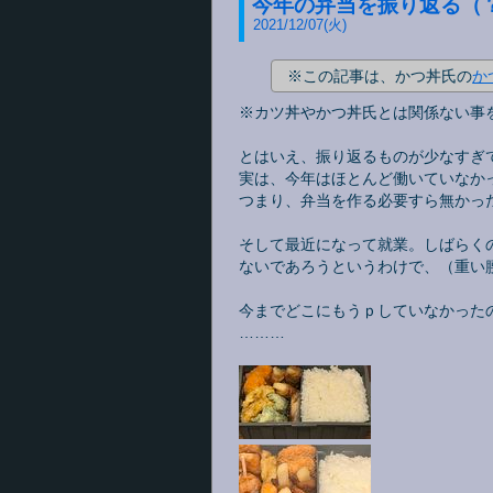
今年の弁当を振り返る（
2021
/
12
/
07
(火)
※この記事は、かつ丼氏の
か
※カツ丼やかつ丼氏とは関係ない事
とはいえ、振り返るものが少なすぎ
実は、今年はほとんど働いていなか
つまり、弁当を作る必要すら無かった
そして最近になって就業。しばらく
ないであろうというわけで、（重い
今までどこにもうｐしていなかった
………