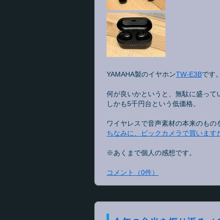
YAMAHA製のイヤホン
TW-E3B
です
何が良いかというと、無駄に盛って
しかも5千円台という低価格。
ワイヤレスで音声素材の本来のもの
ちなみに、ビックカメラで買います
※あくまで個人の感想です。
コメント
（
0
件）